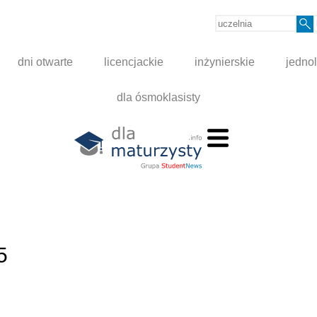
dni otwarte
licencjackie
inżynierskie
jednol
dla ósmoklasisty
5