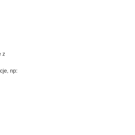
e z
je, np: