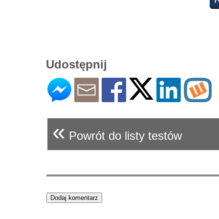
Udostępnij
«
Powrót do listy testów