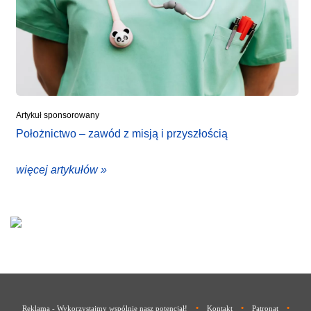
Artykuł sponsorowany
Położnictwo – zawód z misją i przyszłością
więcej artykułów »
•
•
•
Reklama - Wykorzystajmy wspólnie nasz potencjał!
Kontakt
Patronat