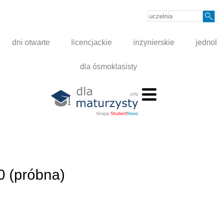
dni otwarte
licencjackie
inżynierskie
jednol
dla ósmoklasisty
20 (próbna)