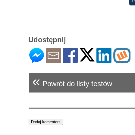
Udostępnij
«
Powrót do listy testów