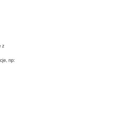
e z
je, np: