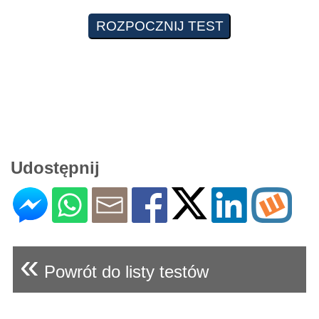
Udostępnij
«
Powrót do listy testów