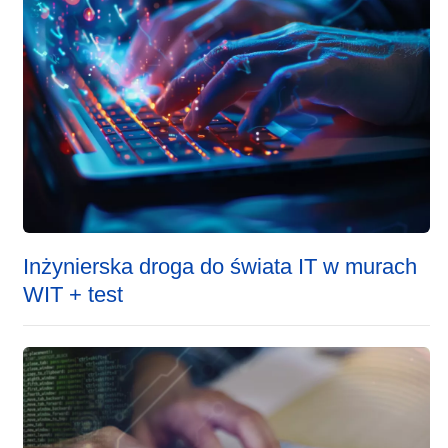
Inżynierska droga do świata IT w murach
WIT + test